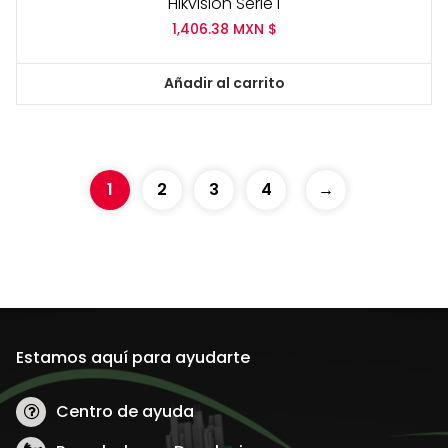
Hikvision Serie I
1,406.38
MXN $
Añadir al carrito
1
2
3
4
→
Estamos aquí para ayudarte
Centro de ayuda