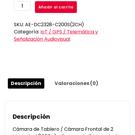
Cámara
Añadir al carrito
de
Tablero
SKU:
AE-DC2328-C200S(2CH)
/
Categoría:
IoT / GPS / Telemática y
Cámara
Señalización Audiovisual
Frontal
de
2
Megapixel
(1080p)
y
Descripción
Valoraciones (0)
Trasera
de
2
Megapixel
(1080p)
Descripción
/
H.265
Cámara de Tablero / Cámara Frontal de 2
/