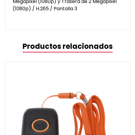
Megapixel (1080p) y Trasera de 2 Megapixel
Pantalla
(1080p) / H.265 / Pantalla 3
3
cantidad
Productos relacionados