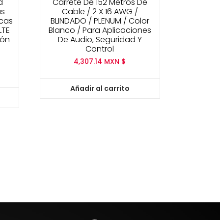
d
Carrete De 152 Metros De
as
Cable / 2 X 16 AWG /
icas
BLINDADO / PLENUM / Color
LTE
Blanco / Para Aplicaciones
ión
De Audio, Seguridad Y
Control
4,307.14
MXN $
Añadir al carrito