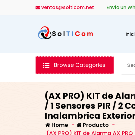
Skip
ventas@solticom.net
Envía un W
to
content
I
n
i
c
i
Browse Categories
(AX PRO) KIT de Alar
/ 1 Sensores PIR / 2 
Inalambrica Exterior
Home
-
Producto
-
(AX PRO) KIT de Alarma AX PRO /