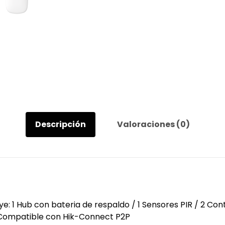
AX
PRO
/
Incluye:
1
Hub
con
bateria
de
respaldo
Descripción
Valoraciones (0)
/
1
Sensores
PIR
/
2
Contactos
e: 1 Hub con bateria de respaldo / 1 Sensores PIR / 2 Co
Magnéticos
 / Compatible con Hik-Connect P2P
/