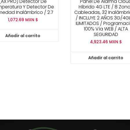
(AX PRO) Detector De
Panel De Alarma Clou
peratura Y Detector De
Híbrido 4G LTE / 8 Zon
edad Inalámbrico / 2.7
Cableadas, 32 Inalámbr
/ INCLUYE 2 AÑOS 3G/4G
1,072.69
MXN $
ILIMITADOS / Programac
100% Vía WEB / ALTA
SEGURIDAD
Añadir al carrito
4,923.46
MXN $
Añadir al carrito