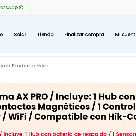
hatsApp
o
S
o
l
a
r
T
i
e
n
d
a
F
i
n
a
l
i
z
a
r
c
o
m
p
r
a
M
i
c
u
e
n
t
ma AX PRO / Incluye: 1 Hub con
Contactos Magnéticos / 1 Contro
 / WiFi / Compatible con Hik-
 Incluye: 1 Hub con bateria de respaldo / 1 Senso