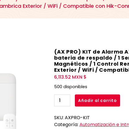
alambrica Exterior / WiFi / Compatible con Hik-Co
(AX PRO) KIT de Alarma AX
bateria de respaldo / 1 S
Magnéticos / 1 Control Re
Exterior / WiFi / Compati
6,113.52
MXN $
500 disponibles
(AX
Añadir al carrito
PRO)
KIT
SKU:
AXPRO-KIT
de
Categoría:
Automatización e Intr
Alarma