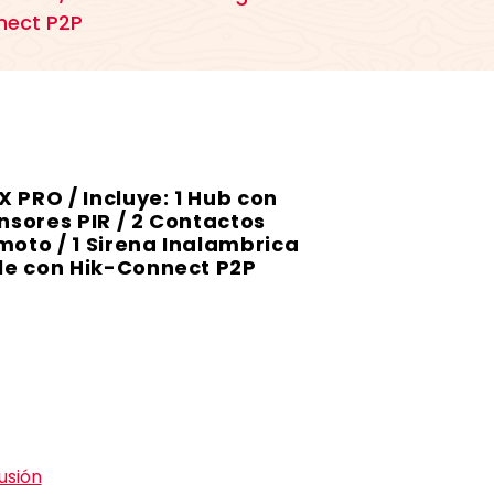
nnect P2P
 PRO / Incluye: 1 Hub con
ensores PIR / 2 Contactos
moto / 1 Sirena Inalambrica
ble con Hik-Connect P2P
usión