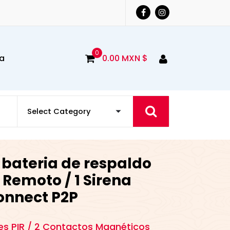
0
a
0.00
MXN $
 bateria de respaldo
l Remoto / 1 Sirena
Connect P2P
res PIR / 2 Contactos Magnéticos