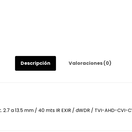
2.7
a
13.5
mm
/
40
mts
IR
EXIR
Descripción
Valoraciones (0)
/
dWDR
/
TVI-
AHD-
CVI-
CVBS
 2.7 a 13.5 mm / 40 mts IR EXIR / dWDR / TVI-AHD-CVI-CVB
/
Exterior
IP67