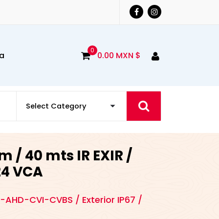
0
a
0.00
MXN $
 / 40 mts IR EXIR /
24 VCA
I-AHD-CVI-CVBS / Exterior IP67 /