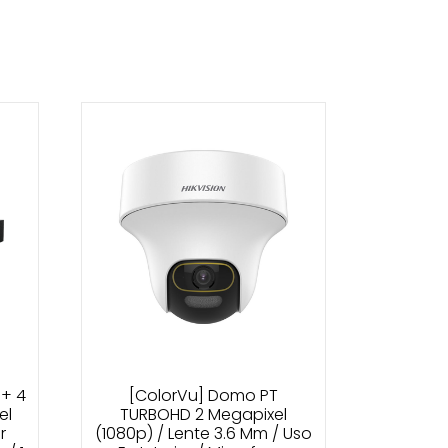
+ 4
[ColorVu] Domo PT
el
TURBOHD 2 Megapixel
r
(1080p) / Lente 3.6 Mm / Uso