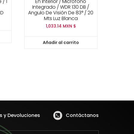
 / 1
En Interior / Microfono
/
Integrado / WDR 130 DB /
HD
Angulo De Visión De 83° / 20
Mts Luz Blanca
1,033.14
MXN $
Añadir al carrito
 y Devoluciones
Contáctanos