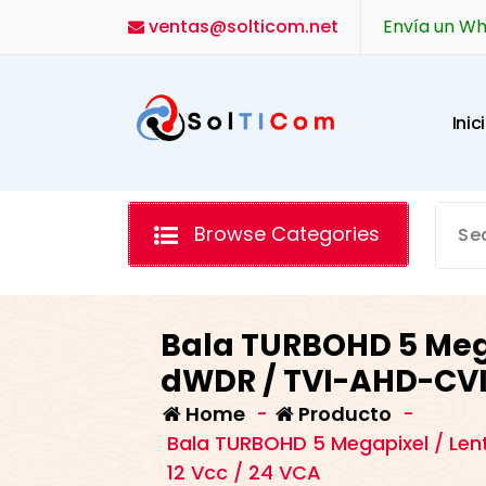
Skip
ventas@solticom.net
Envía un W
to
content
I
n
i
c
i
Browse Categories
Bala TURBOHD 5 Megap
dWDR / TVI-AHD-CVI-C
Home
-
Producto
-
Bala TURBOHD 5 Megapixel / Lent
12 Vcc / 24 VCA