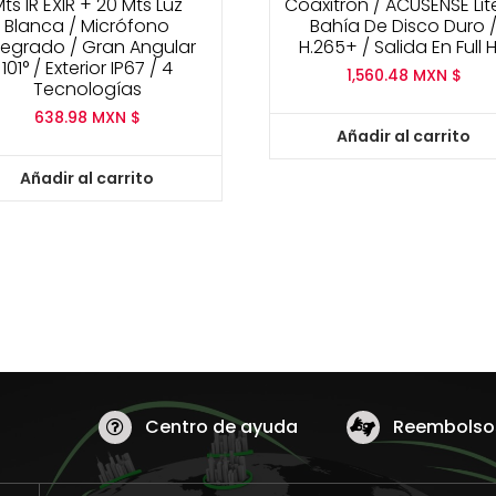
ts IR EXIR + 20 Mts Luz
Coaxitron / ACUSENSE Lite
Blanca / Micrófono
Bahía De Disco Duro 
tegrado / Gran Angular
H.265+ / Salida En Full 
101° / Exterior IP67 / 4
1,560.48
MXN $
Tecnologías
638.98
MXN $
Añadir al carrito
Añadir al carrito
Centro de ayuda
Reembolsos