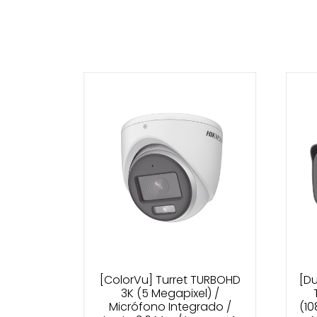
[ColorVu] Turret TURBOHD
[Du
3K (5 Megapixel) /
Micrófono Integrado /
(10