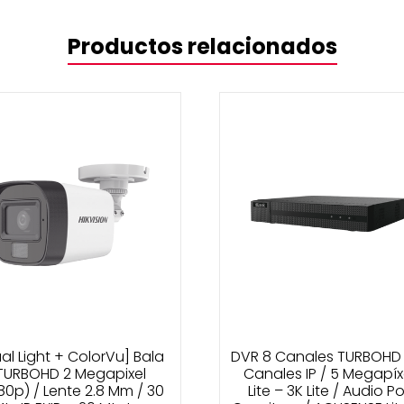
/
12
Productos relacionados
Vcc
/
24
VCA
cantidad
al Light + ColorVu] Bala
DVR 8 Canales TURBOHD 
TURBOHD 2 Megapixel
Canales IP / 5 Megapíx
80p) / Lente 2.8 Mm / 30
Lite – 3K Lite / Audio Po