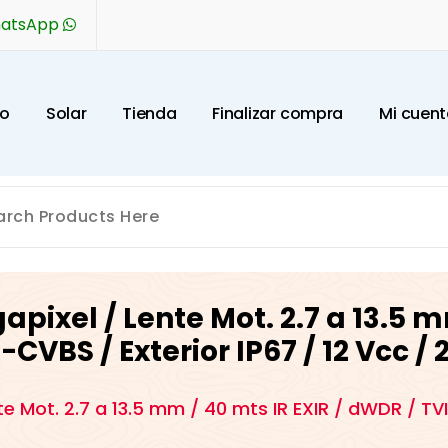
hatsApp
o
S
o
l
a
r
T
i
e
n
d
a
F
i
n
a
l
i
z
a
r
c
o
m
p
r
a
M
i
c
u
e
n
t
ixel / Lente Mot. 2.7 a 13.5 mm
VBS / Exterior IP67 / 12 Vcc / 
e Mot. 2.7 a 13.5 mm / 40 mts IR EXIR / dWDR / TV