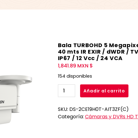
Bala TURBOHD 5 Megapixel 
40 mts IR EXIR / dWDR / T
IP67 / 12 Vcc / 24 VCA
1,841.89
MXN $
154 disponibles
Bala
Añadir al carrito
TURBOHD
5
SKU:
DS-2CE19H0T-AIT3ZF(C)
Megapixel
Categoría:
Cámaras y DVRs HD T
/
Lente
Mot.