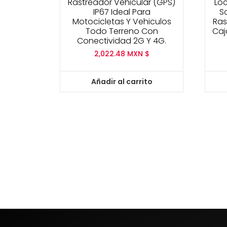
Rastreador Vehicular (GPS)
Lo
IP67 Ideal Para
S
Motocicletas Y Vehiculos
Ras
Todo Terreno Con
Caj
Conectividad 2G Y 4G.
2,022.48
MXN $
Añadir al carrito