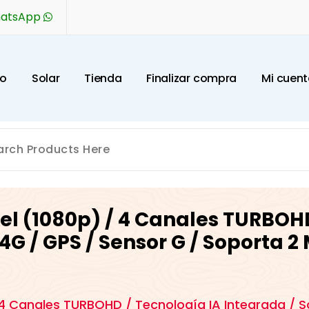
hatsApp
o
S
o
l
a
r
T
i
e
n
d
a
F
i
n
a
l
i
z
a
r
c
o
m
p
r
a
M
i
c
u
e
n
t
el (1080p) / 4 Canales TURBOHD
4G / GPS / Sensor G / Soporta 2
 4 Canales TURBOHD / Tecnología IA Integrada / S