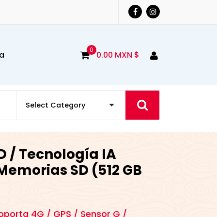
0
a
0.00
MXN $
 / Tecnología IA
 Memorias SD (512 GB
oporta 4G / GPS / Sensor G /