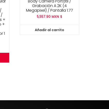
ular
Body Camera Portátil /
Grabación A 2K (4
/
Megapixel) / Pantalla 1.77
 /
5,557.90
MXN $
s +
o +
+
Añadir al carrito
r 1