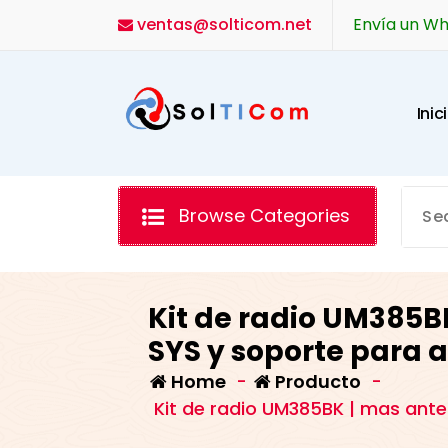
Skip
ventas@solticom.net
Envía un W
to
content
I
n
i
c
i
Browse Categories
Kit de radio UM385B
SYS y soporte para 
Home
-
Producto
-
Kit de radio UM385BK | mas ante