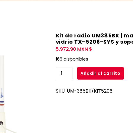
Kit de radio UM385BK | m
vidrio TX-5206-SYS y sop
5,972.90
MXN $
166 disponibles
Kit
Añadir al carrito
de
radio
SKU:
UM-385BK/KIT5206
UM385BK
|
mas
antena
marina
de