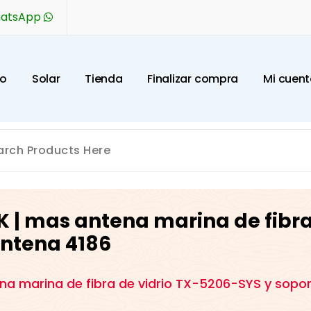
hatsApp
o
S
o
l
a
r
T
i
e
n
d
a
F
i
n
a
l
i
z
a
r
c
o
m
p
r
a
M
i
c
u
e
n
t
K | mas antena marina de fibra
antena 4186
na marina de fibra de vidrio TX-5206-SYS y sopo