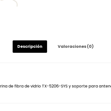
fibra
de
vidrio
TX-
5206-
SYS
y
soporte
Descripción
Valoraciones (0)
para
antena
4186
cantidad
ina de fibra de vidrio TX-5206-SYS y soporte para anten