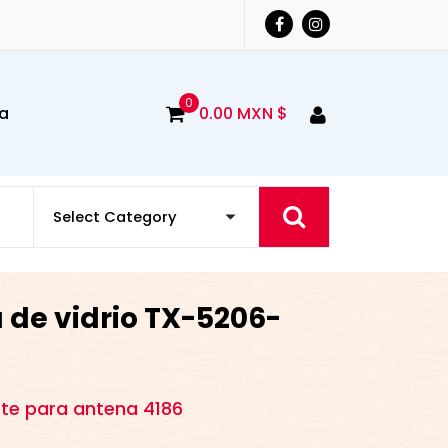
0
a
0.00
MXN $
 de vidrio TX-5206-
rte para antena 4186