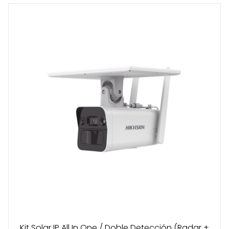
Kit Solar IP All In One / Doble Detección (Radar +