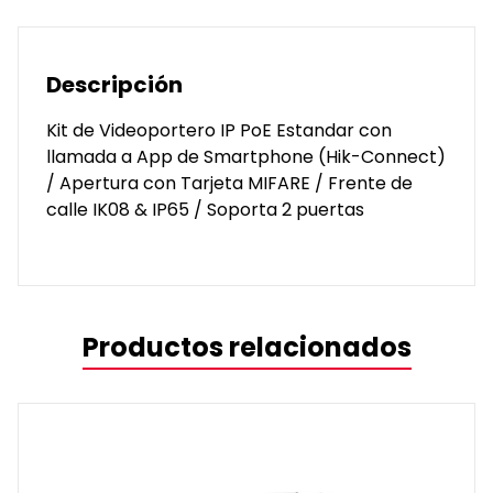
(Hik-
Connect)
/
Descripción
Apertura
con
Kit de Videoportero IP PoE Estandar con
Tarjeta
llamada a App de Smartphone (Hik-Connect)
MIFARE
/ Apertura con Tarjeta MIFARE / Frente de
/
calle IK08 & IP65 / Soporta 2 puertas
Frente
de
calle
IK08
&
Productos relacionados
IP65
/
Soporta
2
puertas