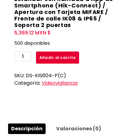
Smartphone (Hik-Connect) /
Apertura con Tarjeta MIFARE /
Frente de calle IK08 & IP65 /
Soporta 2 puertas
5,369.12
MXN $
500 disponibles
Kit
Añadir al carrito
de
Videoportero
SKU:
DS-KIS604-P(C)
IP
Categoría:
Videovigilancia
PoE
Estandar
con
llamada
a
App
Descripción
Valoraciones (0)
de
Smartphone